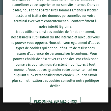
d’améliorer votre expérience sur son site internet. Dans ce
cadre, nous et nos partenaires sommes amenés à stocker,
accéder et traiter des données personnelles sur votre
terminal avec votre consentement ou conformément à
Pour voir les contacts, merci de renseigner votre
notre intérêt légitime.
département et votre secteur
ou connectez-vous.
Nous utilisons ainsi des cookies de fonctionnement,
nécessaires à l’utilisation du site internet, et auxquels vous
ne pouvez vous opposer. Nous utilisons également d’autres
▼
types de cookies qui ont pour finalité de réaliser des
mesures d’audience, de personnaliser le contenu... Vous
▼
pouvez choisir de désactiver ces cookies. Vos choix sont
conservés pour six mois et restent modifiables à tout
moment. Vous pouvez granuler votre consentement en
SAUVEGARDER
cliquant sur « Personnaliser mes choix ». Pour en savoir
plus sur l’utilisation des cookies consulter notre politique
dédiée.
QUI-SOMMES NOUS ?
PERSONNALISER MES CHOIX