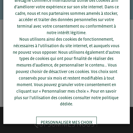
VOS CONTACTS
Bretagne Commerce international utilise des cookies afin
d’améliorer votre expérience sur son site internet. Dans ce
cadre, nous et nos partenaires sommes amenés à stocker,
accéder et traiter des données personnelles sur votre
terminal avec votre consentement ou conformément à
Pour voir les contacts, merci de renseigner votre
notre intérêt légitime.
département et votre secteur
ou connectez-vous.
Nous utilisons ainsi des cookies de fonctionnement,
nécessaires à l’utilisation du site internet, et auxquels vous
ne pouvez vous opposer. Nous utilisons également d’autres
▼
types de cookies qui ont pour finalité de réaliser des
mesures d’audience, de personnaliser le contenu... Vous
▼
pouvez choisir de désactiver ces cookies. Vos choix sont
conservés pour six mois et restent modifiables à tout
moment. Vous pouvez granuler votre consentement en
SAUVEGARDER
cliquant sur « Personnaliser mes choix ». Pour en savoir
plus sur l’utilisation des cookies consulter notre politique
dédiée.
PERSONNALISER MES CHOIX
QUI-SOMMES NOUS ?