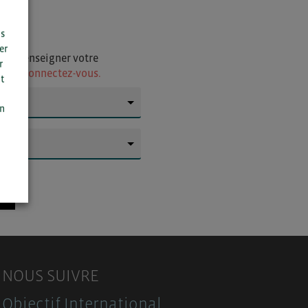
us
er
i de renseigner votre
r
ur
ou connectez-vous.
t
n
on
▼
▼
NOUS SUIVRE
Objectif International