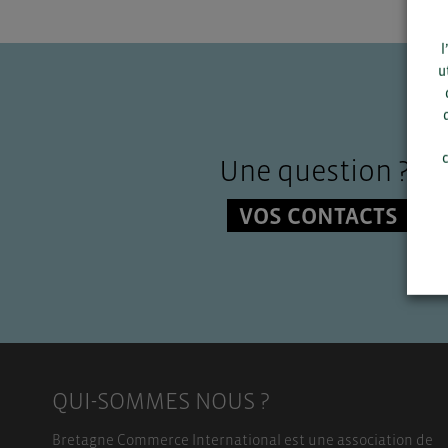
l
u
c
Une question ?
VOS CONTACTS
QUI-SOMMES NOUS ?
Bretagne Commerce International est une association de