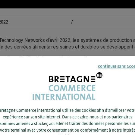
/2022
/
 Technology Networks d’avril 2022, les systèmes de production a
ir des denrées alimentaires saines et durables se développent 
alternatifs, l’agriculture verticale pourrait notamment permettre
 au cours d’une même année.
continuer sans acc
s conditions de croissance d’une culture dans un système fermé s
raient être réduits de 90% et le besoin de protection chimique d
ACCÉDEZ À LA RESSOURCE
Bretagne Commerce international utilise des cookies afin d’améliorer votr
expérience sur son site internet. Dans ce cadre, nous et nos partenaires
sommes amenés à stocker, accéder et traiter des données personnelles su
votre terminal avec votre consentement ou conformément à notre intérêt