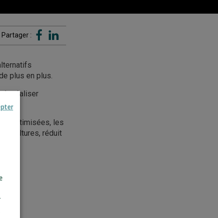
Partager :
lternatifs
de plus en plus.
 de réaliser
epter
ont optimisées, les
es cultures, réduit
e
r