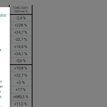
tion
TCAC 2021-
2025
2025 en %
epter
 %
-2,4 %
%
+228 %
,2 %
+24,7 %
4 %
-32,7 %
5 %
+14,4 %
e
 %
+34,1 %
r
6 %
-0,6 %
4 %
+10,8 %
8 %
+22,7 %
us
3 %
+2 %
er
,2 %
+17 %
r
5 %
+680,5 %
t
n
4 %
+11,2 %