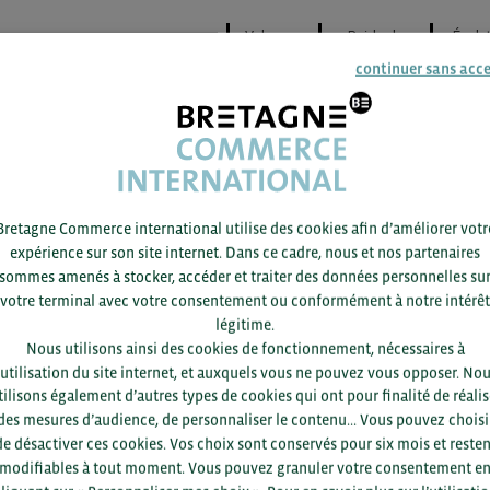
Valeur en
Poids du
Évolu
2025 (M€)
marché en %
2024-
continuer sans acc
↘ Total
53,7
100 %
-2
→ Indonésie
7,8
14,5 %
— 
↗ Royaume-Uni
7,4
13,7 %
+107
↘ États-Unis
5,5
10,2 %
-60,
↗ Suisse
4,7
8,6 %
+82,
Bretagne Commerce international utilise des cookies afin d’améliorer votr
↗ Canada
3,4
6,4 %
+91
expérience sur son site internet. Dans ce cadre, nous et nos partenaires
sommes amenés à stocker, accéder et traiter des données personnelles su
↘ Reste du monde
24,9
46,3 %
-24,
votre terminal avec votre consentement ou conformément à notre intérêt
↗ Total
53
100 %
+5,
légitime.
↗ États-Unis
30
56,6 %
+14,
Nous utilisons ainsi des cookies de fonctionnement, nécessaires à
’utilisation du site internet, et auxquels vous ne pouvez vous opposer. No
↗ Pays indéterminé
11,7
22,1 %
+5,
tilisons également d’autres types de cookies qui ont pour finalité de réalis
↗ Canada
3,6
6,8 %
+489
des mesures d’audience, de personnaliser le contenu... Vous pouvez choisi
↘ Vietnam
2,3
4,3 %
-21,
de désactiver ces cookies. Vos choix sont conservés pour six mois et resten
modifiables à tout moment. Vous pouvez granuler votre consentement e
↘ Royaume-Uni
1,2
2,3 %
-27,