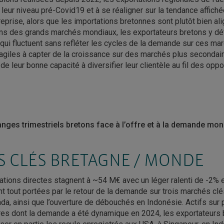
r leur niveau pré-Covid19 et à se réaligner sur la tendance affic
reprise, alors que les importations bretonnes sont plutôt bien ali
ins des grands marchés mondiaux, les exportateurs bretons y dé
qui fluctuent sans refléter les cycles de la demande sur ces mar
agiles à capter de la croissance sur des marchés plus secondair
e leur bonne capacité à diversifier leur clientèle au fil des oppo
nges trimestriels bretons face à l’offre et à la demande mo
S CLÉS BRETAGNE / MONDE
ations directes stagnent à ~54 M€ avec un léger ralenti de -2% e
nt tout portées par le retour de la demande sur trois marchés cl
ada, ainsi que l’ouverture de débouchés en Indonésie. Actifs sur 
res dont la demande a été dynamique en 2024, les exportateurs 