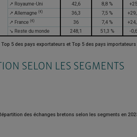
↗ Royaume-Uni
42,6
8,8 %
+2
(€)
↗ Allemagne
36,3
7,5 %
+29
(€)
↗ France
36
7,4 %
+24
↘ Reste du monde
248,1
51,3 %
-0,
Top 5 des pays exportateurs et Top 5 des pays importateurs
TION SELON LES SEGMENTS
Répartition des échanges bretons selon les segments en 202