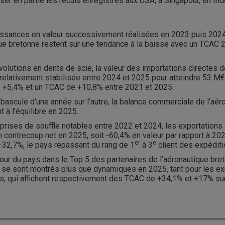
r en partie les reculs enregistrés aux USA, à Singapour, en Ind
issances en valeur successivement réalisées en 2023 puis 2024
que bretonne restent sur une tendance à la baisse avec un TCAC
volutions en dents de scie, la valeur des importations directes d
 relativement stabilisée entre 2024 et 2025 pour atteindre 53 M€
 +5,4% et un TCAC de +10,8% entre 2021 et 2025.
 bascule d’une année sur l’autre, la balance commerciale de l’aé
t à l’équilibre en 2025.
prises de souffle notables entre 2022 et 2024, les exportations
n contrecoup net en 2025, soit -60,4% en valeur par rapport à 20
er
e
32,7%, le pays repassant du rang de 1
à 3
client des expéditi
tour du pays dans le Top 5 des partenaires de l’aéronautique bre
 se sont montrés plus que dynamiques en 2025, tant pour les ex
ns, qui affichent respectivement des TCAC de +34,1% et +17% sur