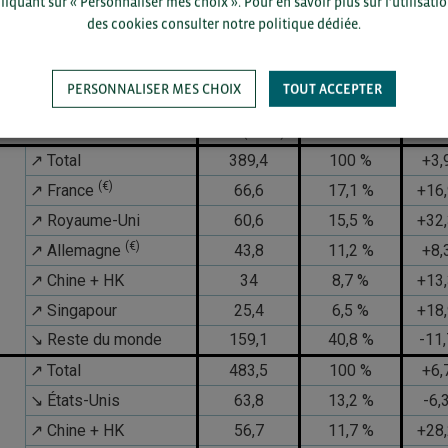
liquant sur « Personnaliser mes choix ». Pour en savoir plus sur l’utilisati
↘ Reste du monde
4,1
7,6 %
-47,
des cookies consulter notre politique dédiée.
Top 5 des clients et Top 5 des fournisseurs de la Bretagne
PERSONNALISER MES CHOIX
TOUT ACCEPTER
Valeur en
Poids du
Évolu
2025 (Mds€)
marché en %
2024-
↗ Total
389,4
100 %
+3,
(€)
↗ France
66,6
17,1 %
+16
↗ Royaume-Uni
60,6
15,5 %
+32
(€)
↗ Allemagne
43,8
11,2 %
+8,
↗ Chine + HK
34
8,7 %
+13
↗ Singapour
25,4
6,5 %
+18
↘ Reste du monde
159,1
40,8 %
-11
↗ Total
483,5
100 %
+6,
↘ États-Unis
63,8
13,2 %
-6,
↗ Chine + HK
56,7
11,7 %
+28