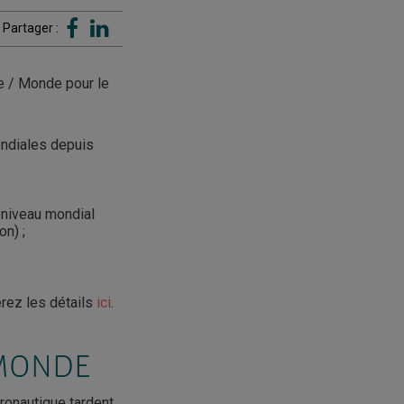
Partager :
e / Monde pour le
ondiales depuis
u niveau mondial
on) ;
rez les détails
ici
.
 MONDE
ronautique tardent