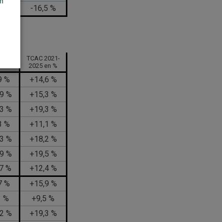
on
3 %
-16,5 %
tion
TCAC 2021-
2025
2025 en %
9 %
+14,6 %
,9 %
+15,3 %
,3 %
+19,3 %
3 %
+11,1 %
,3 %
+18,2 %
,9 %
+19,5 %
,7 %
+12,4 %
7 %
+15,9 %
3 %
+9,5 %
,2 %
+19,3 %