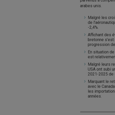
parvenus à compense
arabes unis.
Malgré les cro
de l’aéronauti
-2,4%.
Affichant des é
bretonne s’est
progression de
En situation de
est relativemen
Malgré leurs re
USA ont subi u
2021-2025 de -
Marquant le re
avec le Canada
les importatio
années.