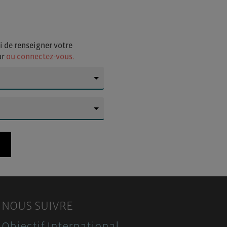
i de renseigner votre
ur
ou connectez-vous.
▼
▼
NOUS SUIVRE
Objectif International