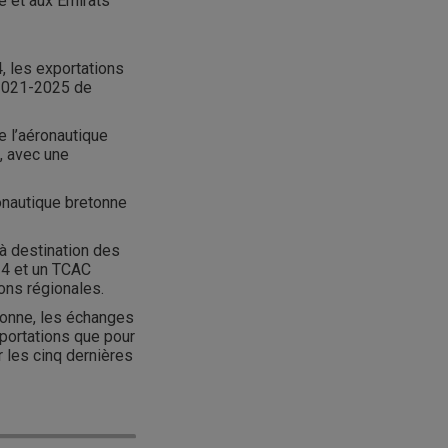
e et aux Emirats
, les exportations
 2021-2025 de
e l’aéronautique
, avec une
ronautique bretonne
 à destination des
24 et un TCAC
ons régionales.
tonne, les échanges
portations que pour
 les cinq dernières