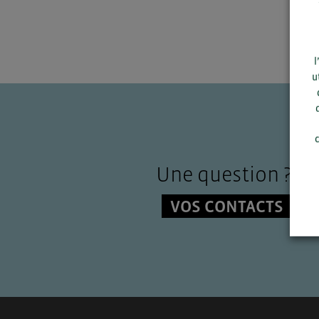
l
u
c
Une question ?
VOS CONTACTS