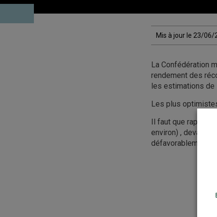
Mis à jour le 23/06
La Confédération m
rendement des réco
les estimations de 
Les plus optimiste
Il faut que rappeler
environ) , devant l
défavorablement la