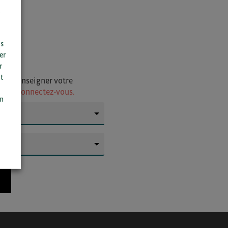
us
er
r
t
i de renseigner votre
n
ur
ou connectez-vous.
on
▼
▼