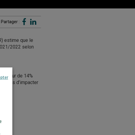
Partager :
R) estime que le
 2021/2022 selon
(à hauteur de 14%
epter
uera pas d’impacter
e
r